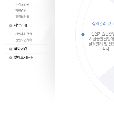
조직및인원
임원명단
위원회현황
실적관리 및 
사업안내
건설기술진흥법
사업추진현황
시설물안전법에
신년사업계획
실적관리 및 전
협회정관
실시
찾아오시는길