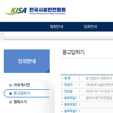
협회안내
입회안내
묻고답하기
• 제 목
정기점검시 외관조사 
자유게시판
• 작성자
(주)한국시설안전연
• 작성일
2020-02-14 오전 10
묻고답하기
• 첨부파일1
질의서(정기안전점검 관
협회소식
• 첨부파일2
• 첨부파일3