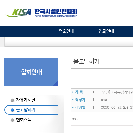
협회안내
입회안내
묻고답하기
• 제 목
[답변] : 시특법에
자유게시판
• 작성자
test
• 작성일
2020-06-22 오후 3:
묻고답하기
test
협회소식