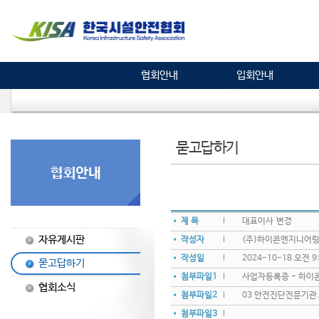
협회안내
입회안내
묻고답하기
• 제 목
대표이사 변경
자유게시판
• 작성자
(주)하이콘엔지니어
• 작성일
2024-10-18 오전 9:
묻고답하기
• 첨부파일1
사업자등록증 - 하이콘
협회소식
• 첨부파일2
03 안전진단전문기관.
• 첨부파일3